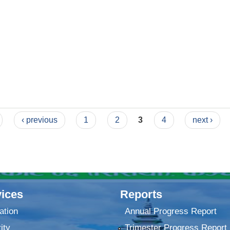
‹ previous
1
2
3
4
next ›
ices
Reports
ation
Annual Progress Report
ity
Trimester Progress Report