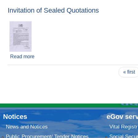
Invitation of Sealed Quotations
Read more
about Invitation of Sealed Quotations
Pages
« first
Notices
eGov serv
News and Notices
Vital Registr
Public Procurement/ Tender Notices
Social Secur