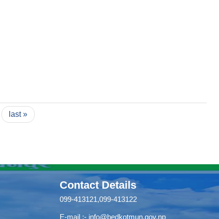
last »
Contact Details
099-413121,099-413122
E-mail :-
info@bedkotmun.gov.np